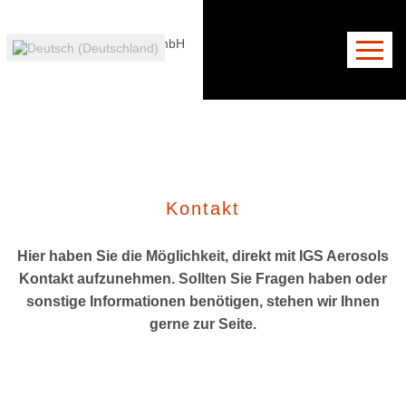
Unternehmen
Unser Serviceangebot
Portrait
Anschrift
News
Kontaktformular
Zertifizierung
Zertifizierung
Karriere
Downloads
Anfahrt
Unternehmensp
Technische Produkte
Kontakt
Pharmazeutische
Hier haben Sie die Möglichkeit, direkt mit IGS Aerosols
Kontakt aufzunehmen. Sollten Sie Fragen haben oder
sonstige Informationen benötigen, stehen wir Ihnen
gerne zur Seite.
Produkte